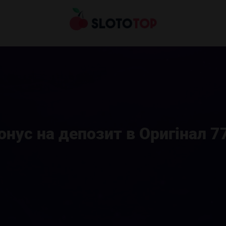
онус на депозит в Оригінал 7