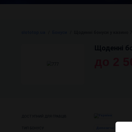
slototop.ua
/
Бонуси
/
Щоденні бонуси у казино 
Щоденні бо
до 2 
ДОСТУПНИЙ ДЛЯ ГРАВЦІВ
ТИП БОНУСУ
Депозитні бонуси