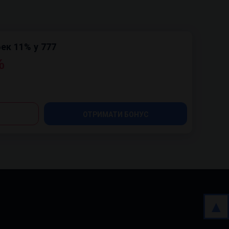
ек 11% у 777
%
ОТРИМАТИ БОНУС
▲